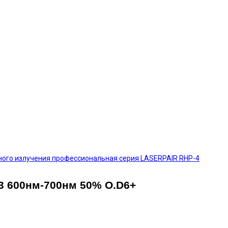
ного излучения профессиональная серия LASERPAIR RHP-4
3 600нм-700нм 50% O.D6+