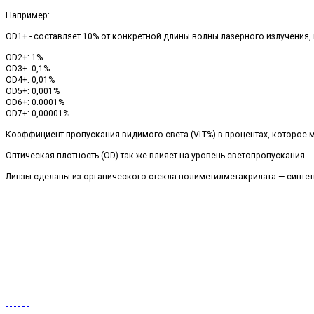
Например:
OD1+ - составляет 10% от конкретной длины волны лазерного излучения,
OD2+: 1%
OD3+: 0,1%
OD4+: 0,01%
OD5+: 0,001%
OD6+: 0.0001%
OD7+: 0,00001%
Коэффициент пропускания видимого света (VLT%) в процентах, которое м
Оптическая плотность (OD) так же влияет на уровень светопропускания.
Линзы сделаны из органического стекла полиметилметакрилата — синт