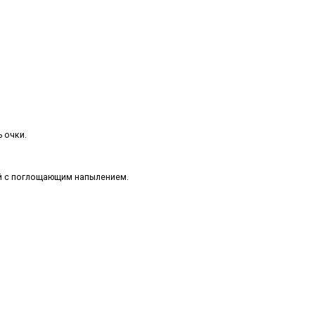
 очки.
ый с поглощающим напылением.