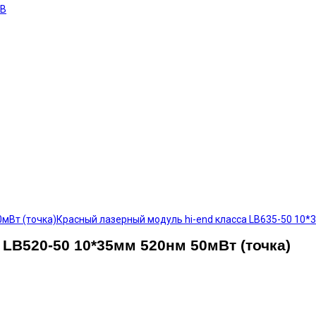
ОВ
0мВт (точка)
Красный лазерный модуль hi-end класса LB635-50 10*
LB520-50 10*35мм 520нм 50мВт (точка)