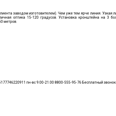
клиента заводом изготовителем). Чем уже тем ярче линия. Узкая л
личная оптика 15-120 градусов. Установка кронштейна на 3 бо
50 метров.
46220911 пн-вс 9.00-21.00 8800-555-95-76 Бесплатный звонок по 