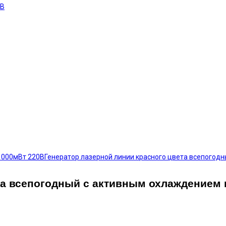
ОВ
1000мВт 220В
Генератор лазерной линии красного цвета всепогод
та всепогодный с активным охлаждением 