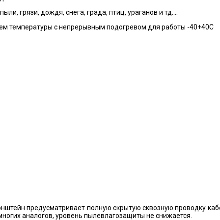
и, грязи, дождя, снега, града, птиц, ураганов и тд….
лем температуры с непрерывным подогревом для работы -40+40С
нштейн предусматривает полную скрытую сквозную проводку кабел
 многих аналогов, уровень пылевлагозащиты не снижается.