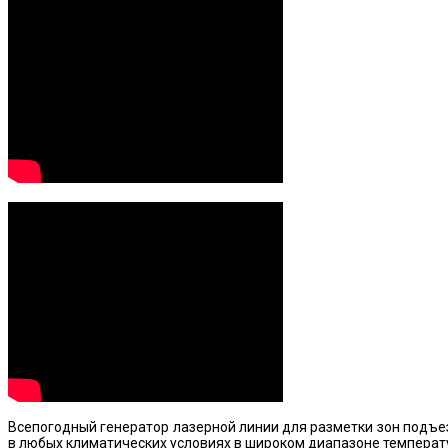
Всепогодный генератор лазерной линии для разметки зон подъез
в любых климатических условиях в широком диапазоне температ