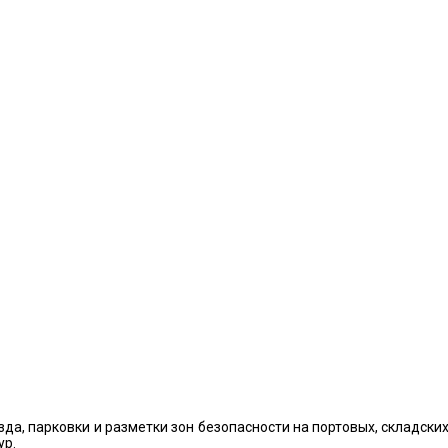
да, парковки и разметки зон безопасности на портовых, складск
ур.