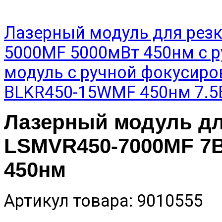
Лазерный модуль для рез
5000MF 5000мВт 450нм с 
модуль с ручной фокусиро
BLKR450-15WMF 450нм 7.5В
Лазерный модуль дл
LSMVR450-7000MF 7В
450нм
Артикул товара: 9010555